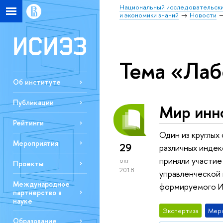
Национальный исследовательски
и экономики знаний
Новости
Тема «Лаб
Об институте
Публикации
Мир инно
Рейтинги
Один из круглых
Мероприятия
29
различных индек
приняли участие
окт
Проекты
2018
управленческой 
Международное
формируемого И
партнерство в
науке
Экспертиза
Мер
Образование