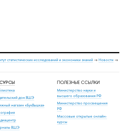
итут статистических исследований и экономики знаний
→
Новости
→
ЕСУРСЫ
ПОЛЕЗНЫЕ ССЫЛКИ
блиотека
Министерство науки и
высшего образования РФ
дательский дом ВШЭ
Министерство просвещения
ижный магазин «БукВышка»
РФ
пография
Массовые открытые онлайн-
диацентр
курсы
рналы ВШЭ