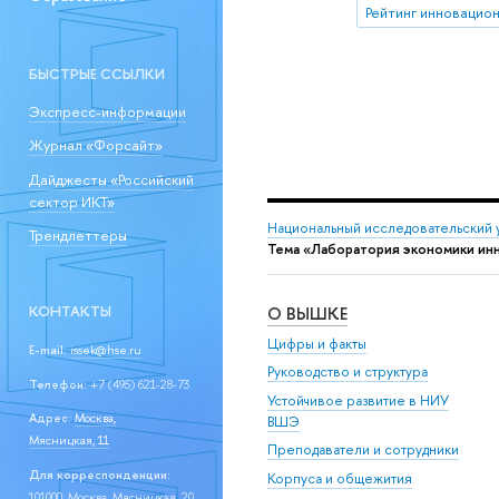
БЫСТРЫЕ ССЫЛКИ
Экспресс-информации
Журнал «Форсайт»
Дайджесты «Российский
сектор ИКТ»
Национальный исследовательский 
Трендлеттеры
Тема «Лаборатория экономики ин
КОНТАКТЫ
О ВЫШКЕ
Цифры и факты
E-mail:
issek@hse.ru
Руководство и структура
Телефон:
+7 (495) 621-28-73
Устойчивое развитие в НИУ
Адрес:
Москва,
ВШЭ
Мясницкая, 11
Преподаватели и сотрудники
Для корреспонденции:
Корпуса и общежития
101000, Москва, Мясницкая, 20