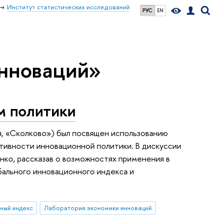
Институт статистических исследований
РУС
EN
инноваций»
м политики
я, «Сколково») был посвящен использованию
ативности инновационной политики. В дискуссии
нко, рассказав о возможностях применения в
бального инновационного индекса и
ный индекс
Лаборатория экономики инноваций