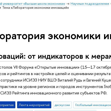
й университет «Высшая школа экономики»
Научные подразделения
Тема «Лаборатория экономики инноваций»
оратория экономики 
ваций: от индикаторов к мера
 столов VII Форума «Открытые инновации» (15—17 октябр
сов и рейтингов в настройке целей и оценивании результ
 сотрудники ИСИЭЗ НИУ ВШЭ Виталий Рудь и Евгений Куце
практике на уровне регионов и городов инструментов Гло
СИЭЗ Рейтинга инновационного развития субъектов РФ.
оприятия
Лента мероприятий
дискуссии
Глобальный инновацион