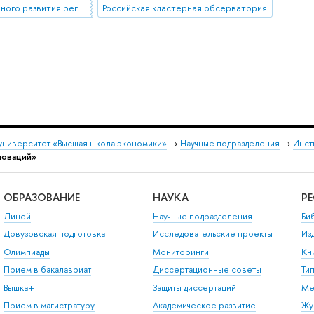
Рейтинг инновационного развития регионов
Российская кластерная обсерватория
университет «Высшая школа экономики»
→
Научные подразделения
→
Инст
новаций»
ОБРАЗОВАНИЕ
НАУКА
Р
Лицей
Научные подразделения
Би
Довузовская подготовка
Исследовательские проекты
Из
Олимпиады
Мониторинги
Кн
Прием в бакалавриат
Диссертационные советы
Ти
Вышка+
Защиты диссертаций
Ме
Прием в магистратуру
Академическое развитие
Жу