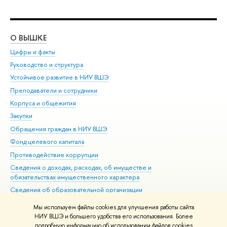
О ВЫШКЕ
ОБ
Цифры и факты
Ли
Руководство и структура
Дов
Устойчивое развитие в НИУ ВШЭ
Ол
Преподаватели и сотрудники
При
Корпуса и общежития
Вы
Закупки
При
Обращения граждан в НИУ ВШЭ
Ас
Фонд целевого капитала
До
Противодействие коррупции
Цен
Сведения о доходах, расходах, об имуществе и
Би
обязательствах имущественного характера
Об
Сведения об образовательной организации
Обр
Людям с ограниченными возможностями здоровья
Мы используем файлы cookies для улучшения работы сайта
Единая платежная страница
НИУ ВШЭ и большего удобства его использования. Более
подробную информацию об использовании файлов cookies