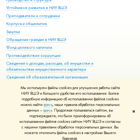
Устойчивое развитие в НИУ ВШЭ
Ол
Преподаватели и сотрудники
При
Корпуса и общежития
Вы
Закупки
При
Обращения граждан в НИУ ВШЭ
Ас
Фонд целевого капитала
До
Противодействие коррупции
Цен
Сведения о доходах, расходах, об имуществе и
Би
обязательствах имущественного характера
Об
Сведения об образовательной организации
Обр
Людям с ограниченными возможностями здоровья
Мы используем файлы cookies для улучшения работы сайта
Единая платежная страница
НИУ ВШЭ и большего удобства его использования. Более
подробную информацию об использовании файлов cookies
Работа в Вышке
можно найти
здесь
, наши правила обработки персональных
данных –
здесь
. Продолжая пользоваться сайтом, вы
✖
Редактору
подтверждаете, что были проинформированы об
© НИУ ВШЭ 1993–2026
Адреса и контакты
Условия использования
использовании файлов cookies сайтом НИУ ВШЭ и согласны
с нашими правилами обработки персональных данных. Вы
материалов
Политика конфиденциальности
Карта сайта
можете отключить файлы cookies в настройках Вашего
Шрифты HSE Sans и HSE Slab разработаны в
Школе дизайна НИУ ВШЭ
браузера.