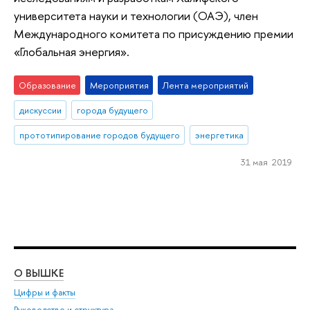
университета науки и технологии (ОАЭ), член
Международного комитета по присуждению премии
«Глобальная энергия».
Образование
Мероприятия
Лента мероприятий
дискуссии
города будущего
прототипирование городов будущего
энергетика
31 мая 2019
О ВЫШКЕ
ОБ
Цифры и факты
Ли
Руководство и структура
Дов