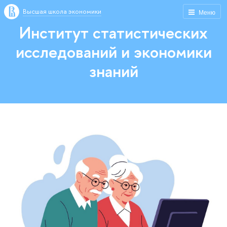
Высшая школа экономики
Меню
Институт статистических
исследований и экономики
знаний