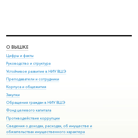
О ВЫШКЕ
ОБ
Цифры и факты
Ли
Руководство и структура
Дов
Устойчивое развитие в НИУ ВШЭ
Ол
Преподаватели и сотрудники
При
Корпуса и общежития
Вы
Закупки
При
Обращения граждан в НИУ ВШЭ
Ас
Фонд целевого капитала
До
Противодействие коррупции
Цен
Сведения о доходах, расходах, об имуществе и
Би
обязательствах имущественного характера
Об