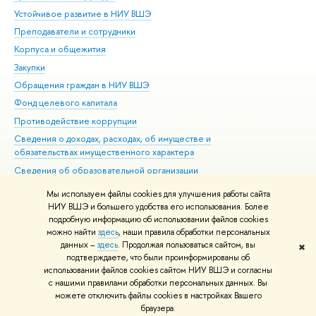
Устойчивое развитие в НИУ ВШЭ
Ол
Преподаватели и сотрудники
При
Корпуса и общежития
Вы
Закупки
При
Обращения граждан в НИУ ВШЭ
Ас
Фонд целевого капитала
До
Противодействие коррупции
Цен
Сведения о доходах, расходах, об имуществе и
Би
обязательствах имущественного характера
Об
Сведения об образовательной организации
Обр
Людям с ограниченными возможностями здоровья
Мы используем файлы cookies для улучшения работы сайта
Единая платежная страница
НИУ ВШЭ и большего удобства его использования. Более
подробную информацию об использовании файлов cookies
Работа в Вышке
можно найти
здесь
, наши правила обработки персональных
данных –
здесь
. Продолжая пользоваться сайтом, вы
✖
Редактору
подтверждаете, что были проинформированы об
© НИУ ВШЭ 1993–2026
Адреса и контакты
Условия использования
использовании файлов cookies сайтом НИУ ВШЭ и согласны
с нашими правилами обработки персональных данных. Вы
материалов
Политика конфиденциальности
Карта сайта
можете отключить файлы cookies в настройках Вашего
Шрифты HSE Sans и HSE Slab разработаны в
Школе дизайна НИУ ВШЭ
браузера.