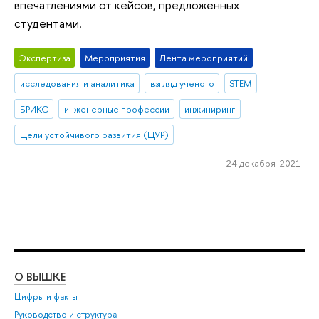
впечатлениями от кейсов, предложенных
студентами.
Экспертиза
Мероприятия
Лента мероприятий
исследования и аналитика
взгляд ученого
STEM
БРИКС
инженерные профессии
инжиниринг
Цели устойчивого развития (ЦУР)
24 декабря 2021
О ВЫШКЕ
ОБ
Цифры и факты
Ли
Руководство и структура
Дов