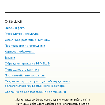
О ВЫШКЕ
ОБ
Цифры и факты
Ли
Руководство и структура
Дов
Устойчивое развитие в НИУ ВШЭ
Ол
Преподаватели и сотрудники
При
Корпуса и общежития
Вы
Закупки
При
Обращения граждан в НИУ ВШЭ
Ас
Фонд целевого капитала
До
Противодействие коррупции
Цен
Сведения о доходах, расходах, об имуществе и
Би
обязательствах имущественного характера
Об
Сведения об образовательной организации
Обр
Людям с ограниченными возможностями здоровья
Мы используем файлы cookies для улучшения работы сайта
Единая платежная страница
НИУ ВШЭ и большего удобства его использования. Более