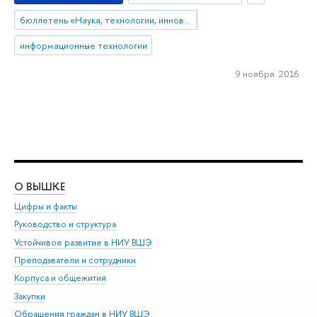
бюллетень «Наука, технологии, инновации»
информационные технологии
9 ноября 2016
О ВЫШКЕ
ОБ
Цифры и факты
Ли
Руководство и структура
Дов
Устойчивое развитие в НИУ ВШЭ
Ол
Преподаватели и сотрудники
При
Корпуса и общежития
Вы
Закупки
При
Обращения граждан в НИУ ВШЭ
Ас