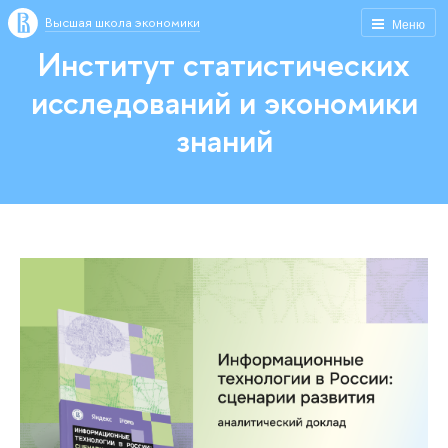
Высшая школа экономики
Меню
Институт статистических
исследований и экономики
знаний