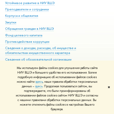
Устойчивое развитие в НИУ ВШЭ
Ол
Преподаватели и сотрудники
При
Корпуса и общежития
Вы
Закупки
При
Обращения граждан в НИУ ВШЭ
Ас
Фонд целевого капитала
До
Противодействие коррупции
Цен
Сведения о доходах, расходах, об имуществе и
Би
обязательствах имущественного характера
Об
Сведения об образовательной организации
Обр
Людям с ограниченными возможностями здоровья
Мы используем файлы cookies для улучшения работы сайта
Единая платежная страница
НИУ ВШЭ и большего удобства его использования. Более
подробную информацию об использовании файлов cookies
Работа в Вышке
можно найти
здесь
, наши правила обработки персональных
данных –
здесь
. Продолжая пользоваться сайтом, вы
✖
Редактору
подтверждаете, что были проинформированы об
© НИУ ВШЭ 1993–2026
Адреса и контакты
Условия использования
использовании файлов cookies сайтом НИУ ВШЭ и согласны
с нашими правилами обработки персональных данных. Вы
материалов
Политика конфиденциальности
Карта сайта
можете отключить файлы cookies в настройках Вашего
Шрифты HSE Sans и HSE Slab разработаны в
Школе дизайна НИУ ВШЭ
браузера.