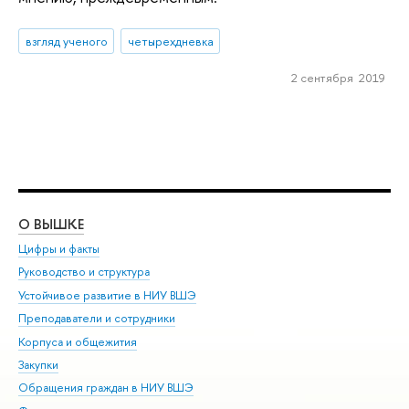
взгляд ученого
четырехдневка
2 сентября 2019
О ВЫШКЕ
ОБ
Цифры и факты
Ли
Руководство и структура
Дов
Устойчивое развитие в НИУ ВШЭ
Ол
Преподаватели и сотрудники
При
Корпуса и общежития
Вы
Закупки
При
Обращения граждан в НИУ ВШЭ
Ас