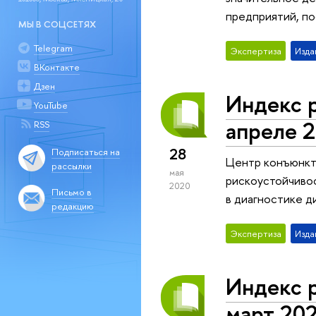
предприятий, по
МЫ В СОЦСЕТЯХ
Telegram
Экспертиза
Изда
ВКонтакте
Дзен
Индекс 
YouTube
апреле 2
RSS
28
Подписаться на
Центр конъюнкт
рассылки
мая
рискоустойчиво
2020
Письмо в
в диагностике д
редакцию
Экспертиза
Изда
Индекс 
март 202