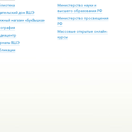
блиотека
Министерство науки и
высшего образования РФ
дательский дом ВШЭ
Министерство просвещения
ижный магазин «БукВышка»
РФ
пография
Массовые открытые онлайн-
диацентр
курсы
рналы ВШЭ
бликации