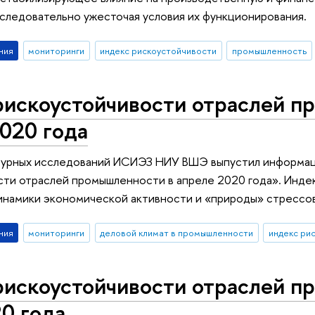
следовательно ужесточая условия их функционирования.
ния
мониторинги
индекс рискоустойчивости
промышленность
рискоустойчивости отраслей п
020 года
урных исследований ИСИЭЗ НИУ ВШЭ выпустил информац
сти отраслей промышленности в апреле 2020 года». Инде
инамики экономической активности и «природы» стрессо
ния
мониторинги
деловой климат в промышленности
индекс ри
рискоустойчивости отраслей 
0 года