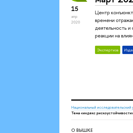
15
Центр конъюнкт
апр
времени отража
2020
деятельность и 
реакции на влия
Экспертиза
Изда
Национальный исследовательский 
Тема «индекс рискоустойчивости
О ВЫШКЕ