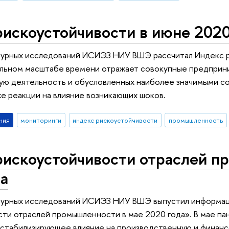
искоустойчивости в июне 2020
урных исследований ИСИЭЗ НИУ ВШЭ рассчитал Индекс р
еальном масштабе времени отражает совокупные предприн
ую деятельность и обусловленных наиболее значимыми с
кже реакции на влияние возникающих шоков.
ния
мониторинги
индекс рискоустойчивости
промышленность
рискоустойчивости отраслей п
а
урных исследований ИСИЭЗ НИУ ВШЭ выпустил информац
ти отраслей промышленности в мае 2020 года». В мае п
естабилизирующее влияние на производственную и финан