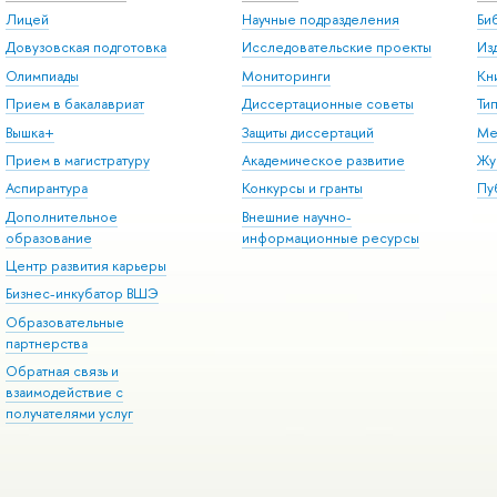
Лицей
Научные подразделения
Би
Довузовская подготовка
Исследовательские проекты
Из
Олимпиады
Мониторинги
Кн
Прием в бакалавриат
Диссертационные советы
Ти
Вышка+
Защиты диссертаций
Ме
Прием в магистратуру
Академическое развитие
Жу
Аспирантура
Конкурсы и гранты
Пу
Дополнительное
Внешние научно-
образование
информационные ресурсы
Центр развития карьеры
Бизнес-инкубатор ВШЭ
Образовательные
партнерства
Обратная связь и
взаимодействие с
получателями услуг