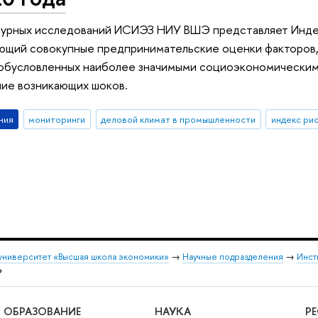
урных исследований ИСИЭЗ НИУ ВШЭ представляет Индек
ющий совокупные предпринимательские оценки факторов
обусловленных наиболее значимыми социоэкономическими
ние возникающих шоков.
ния
мониторинги
деловой климат в промышленности
индекс ри
университет «Высшая школа экономики»
→
Научные подразделения
→
Инст
»
ОБРАЗОВАНИЕ
НАУКА
Р