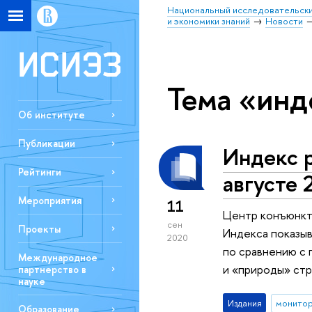
Национальный исследовательски
и экономики знаний
Новости
Тема «инд
Об институте
Публикации
Индекс 
Рейтинги
августе 
Мероприятия
11
Центр конъюнкт
сен
Проекты
Индекса показы
2020
по сравнению с
Международное
и «природы» стр
партнерство в
науке
Издания
монитор
Образование