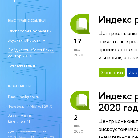
Индекс р
БЫСТРЫЕ ССЫЛКИ
Экспресс-информации
Центр конъюнкт
17
Журнал «Форсайт»
показатель в р
производственн
июл
Дайджесты «Российский
2020
сектор ИКТ»
и вызовов, а та
Трендлеттеры
Экспертиза
Изда
КОНТАКТЫ
Индекс 
E-mail:
issek@hse.ru
2020 год
Телефон:
+7 (495) 621-28-73
2
Адрес:
Москва,
Центр конъюнкт
Мясницкая, 11
июл
рискоустойчивос
2020
Для корреспонденции:
значительное д
101000, Москва, Мясницкая, 20