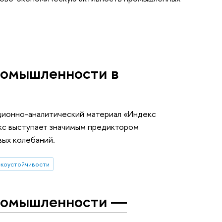
ромышленности в
ионно-аналитический материал «Индекс
кс выступает значимым предиктором
вых колебаний.
скоустойчивости
промышленности ―