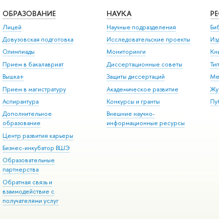
ОБРАЗОВАНИЕ
НАУКА
Р
Лицей
Научные подразделения
Би
Довузовская подготовка
Исследовательские проекты
Из
Олимпиады
Мониторинги
Кн
Прием в бакалавриат
Диссертационные советы
Ти
Вышка+
Защиты диссертаций
Ме
Прием в магистратуру
Академическое развитие
Жу
Аспирантура
Конкурсы и гранты
Пу
Дополнительное
Внешние научно-
образование
информационные ресурсы
Центр развития карьеры
Бизнес-инкубатор ВШЭ
Образовательные
партнерства
Обратная связь и
взаимодействие с
получателями услуг