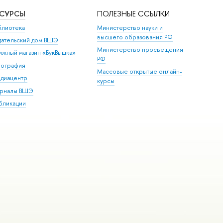
ЕСУРСЫ
ПОЛЕЗНЫЕ ССЫЛКИ
блиотека
Министерство науки и
высшего образования РФ
дательский дом ВШЭ
Министерство просвещения
ижный магазин «БукВышка»
РФ
пография
Массовые открытые онлайн-
диацентр
курсы
рналы ВШЭ
бликации