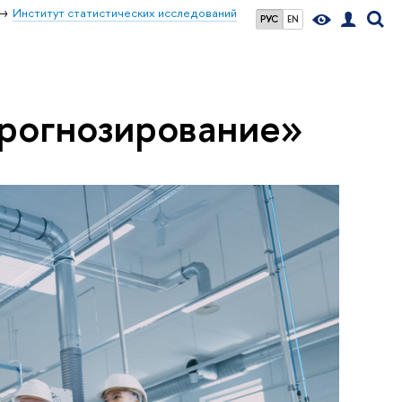
Институт статистических исследований
РУС
EN
прогнозирование»