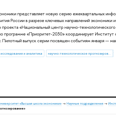
кономики представляет новую серию ежеквартальных инф
ития России в разрезе ключевых направлений экономики и
 проекта «Национальный центр научно-технологического
 по программе «Приоритет-2030» координирует Институт 
 Пилотный выпуск серии посвящен событиям января — мая
исследования и аналитика
научно-технологическое прогнозирование
университет «Высшая школа экономики»
→
Научные подразделения
→
Инст
рогнозирование»