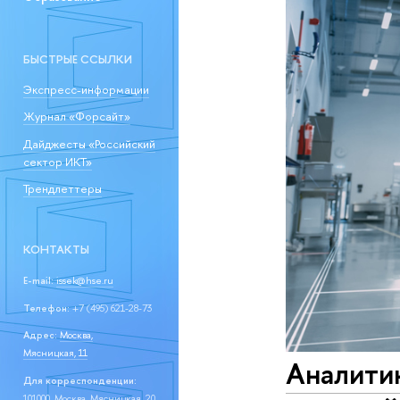
БЫСТРЫЕ ССЫЛКИ
Экспресс-информации
Журнал «Форсайт»
Дайджесты «Российский
сектор ИКТ»
Трендлеттеры
КОНТАКТЫ
E-mail:
issek@hse.ru
Телефон:
+7 (495) 621-28-73
Адрес:
Москва,
Мясницкая, 11
Аналитик
Для корреспонденции:
101000, Москва, Мясницкая, 20