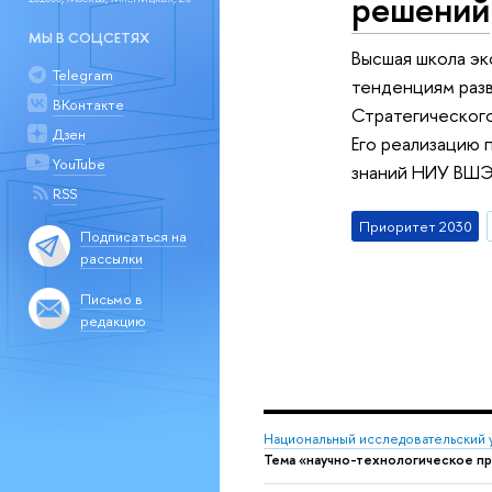
решений
МЫ В СОЦСЕТЯХ
Высшая школа э
Telegram
тенденциям разв
ВКонтакте
Стратегического
Дзен
Его реализацию
YouTube
знаний НИУ ВШЭ.
RSS
Приоритет 2030
Подписаться на
рассылки
Письмо в
редакцию
Национальный исследовательский 
Тема «научно-технологическое п