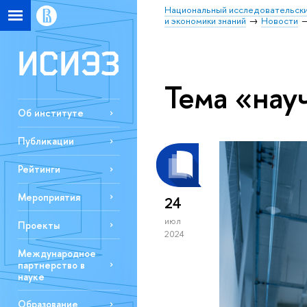
Национальный исследовательски
и экономики знаний
Новости
Тема «нау
Об институте
Публикации
Рейтинги
Мероприятия
24
июл
Проекты
2024
Международное
партнерство в
науке
Образование