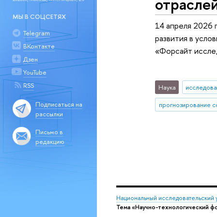
отраслей
МЫ В СОЦСЕТЯХ
14 апреля 2026 
Telegram
развития в усло
ВКонтакте
«Форсайт исслед
Дзен
YouTube
RSS
Наука
исследова
Подписаться на
рассылки
Письмо в
редакцию
Национальный исследовательский 
Тема «Научно-технологический ф