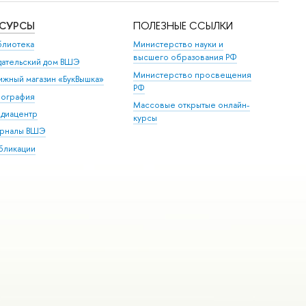
ЕСУРСЫ
ПОЛЕЗНЫЕ ССЫЛКИ
блиотека
Министерство науки и
высшего образования РФ
дательский дом ВШЭ
Министерство просвещения
ижный магазин «БукВышка»
РФ
пография
Массовые открытые онлайн-
диацентр
курсы
рналы ВШЭ
бликации