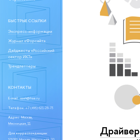
БЫСТРЫЕ ССЫЛКИ
Экспресс-информации
Журнал «Форсайт»
Дайджесты «Российский
сектор ИКТ»
Трендлеттеры
КОНТАКТЫ
E-mail:
issek@hse.ru
Телефон:
+7 (495) 621-28-73
Адрес:
Москва,
Мясницкая, 11
Драйвер
Для корреспонденции:
101000, Москва, Мясницкая, 20