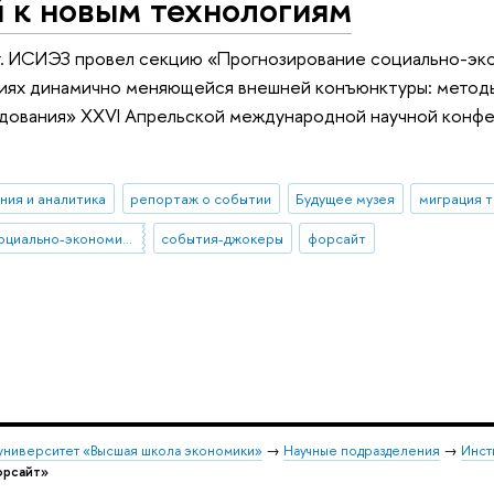
 к новым технологиям
г. ИСИЭЗ провел секцию «Прогнозирование социально-эк
виях динамично меняющейся внешней конъюнктуры: методы,
ования» XXVI Апрельской международной научной конфер
ния и аналитика
репортаж о событии
Будущее музея
миграция 
прогнозирование социально-экономического развития
события-джокеры
форсайт
университет «Высшая школа экономики»
→
Научные подразделения
→
Инст
орсайт»