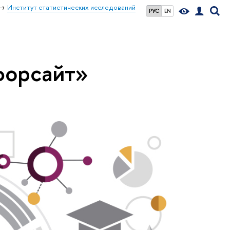
Институт статистических исследований
РУС
EN
форсайт»