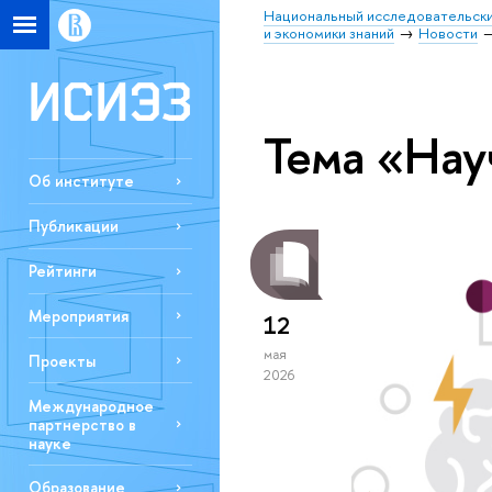
Национальный исследовательски
и экономики знаний
Новости
Тема «Нау
Об институте
Публикации
Рейтинги
Мероприятия
12
мая
Проекты
2026
Международное
партнерство в
науке
Образование