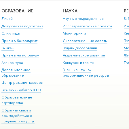
ОБРАЗОВАНИЕ
НАУКА
Р
Лицей
Научные подразделения
Би
Довузовская подготовка
Исследовательские проекты
Из
Олимпиады
Мониторинги
Кн
Прием в бакалавриат
Диссертационные советы
Ти
Вышка+
Защиты диссертаций
Ме
Прием в магистратуру
Академическое развитие
Жу
Аспирантура
Конкурсы и гранты
Пу
Дополнительное
Внешние научно-
образование
информационные ресурсы
Центр развития карьеры
Бизнес-инкубатор ВШЭ
Образовательные
партнерства
Обратная связь и
взаимодействие с
получателями услуг