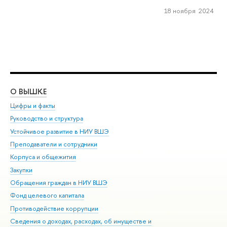
18 ноября 2024
О ВЫШКЕ
ОБ
Цифры и факты
Ли
Руководство и структура
Дов
Устойчивое развитие в НИУ ВШЭ
Ол
Преподаватели и сотрудники
При
Корпуса и общежития
Вы
Закупки
При
Обращения граждан в НИУ ВШЭ
Ас
Фонд целевого капитала
До
Противодействие коррупции
Цен
Сведения о доходах, расходах, об имуществе и
Би