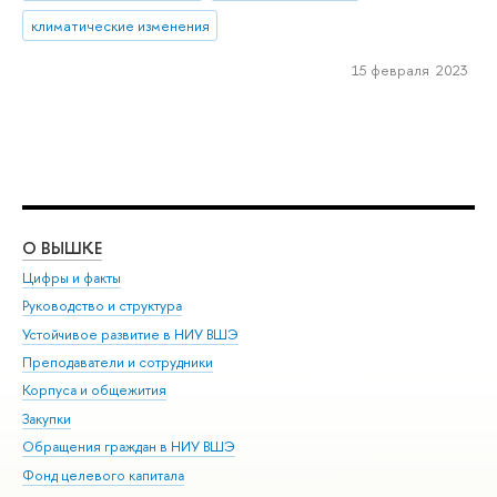
климатические изменения
15 февраля 2023
О ВЫШКЕ
ОБ
Цифры и факты
Ли
Руководство и структура
Дов
Устойчивое развитие в НИУ ВШЭ
Ол
Преподаватели и сотрудники
При
Корпуса и общежития
Вы
Закупки
При
Обращения граждан в НИУ ВШЭ
Ас
Фонд целевого капитала
До