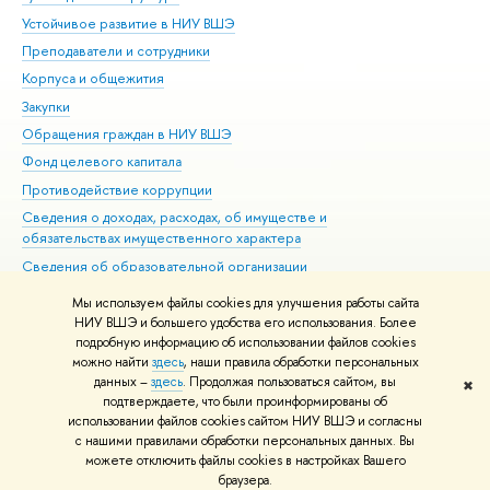
Устойчивое развитие в НИУ ВШЭ
Ол
Преподаватели и сотрудники
При
Корпуса и общежития
Вы
Закупки
При
Обращения граждан в НИУ ВШЭ
Ас
Фонд целевого капитала
До
Противодействие коррупции
Цен
Сведения о доходах, расходах, об имуществе и
Би
обязательствах имущественного характера
Об
Сведения об образовательной организации
Обр
Людям с ограниченными возможностями здоровья
Мы используем файлы cookies для улучшения работы сайта
Единая платежная страница
НИУ ВШЭ и большего удобства его использования. Более
подробную информацию об использовании файлов cookies
Работа в Вышке
можно найти
здесь
, наши правила обработки персональных
данных –
здесь
. Продолжая пользоваться сайтом, вы
✖
Редактору
подтверждаете, что были проинформированы об
© НИУ ВШЭ 1993–2026
Адреса и контакты
Условия использования
использовании файлов cookies сайтом НИУ ВШЭ и согласны
с нашими правилами обработки персональных данных. Вы
материалов
Политика конфиденциальности
Карта сайта
можете отключить файлы cookies в настройках Вашего
Шрифты HSE Sans и HSE Slab разработаны в
Школе дизайна НИУ ВШЭ
браузера.