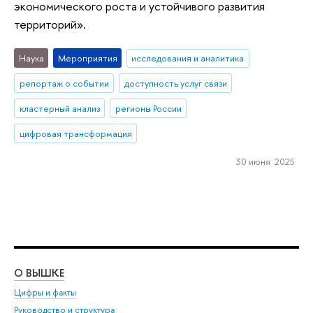
экономического роста и устойчивого развития
территорий».
Наука
Мероприятия
исследования и аналитика
репортаж о событии
доступность услуг связи
кластерный анализ
регионы России
цифровая трансформация
30 июня 2025
О ВЫШКЕ
ОБ
Цифры и факты
Ли
Руководство и структура
Дов