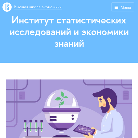
Высшая школа экономики
Меню
Институт статистических
исследований и экономики
знаний