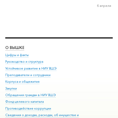
6 апреля
О ВЫШКЕ
ОБ
Цифры и факты
Ли
Руководство и структура
Дов
Устойчивое развитие в НИУ ВШЭ
Ол
Преподаватели и сотрудники
При
Корпуса и общежития
Вы
Закупки
При
Обращения граждан в НИУ ВШЭ
Ас
Фонд целевого капитала
До
Противодействие коррупции
Цен
Сведения о доходах, расходах, об имуществе и
Би