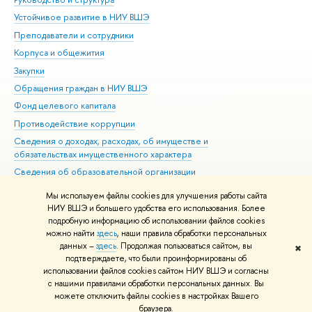
Устойчивое развитие в НИУ ВШЭ
Ол
Преподаватели и сотрудники
При
Корпуса и общежития
Вы
Закупки
При
Обращения граждан в НИУ ВШЭ
Ас
Фонд целевого капитала
До
Противодействие коррупции
Цен
Сведения о доходах, расходах, об имуществе и
Би
обязательствах имущественного характера
Об
Сведения об образовательной организации
Обр
Людям с ограниченными возможностями здоровья
Мы используем файлы cookies для улучшения работы сайта
Единая платежная страница
НИУ ВШЭ и большего удобства его использования. Более
подробную информацию об использовании файлов cookies
Работа в Вышке
можно найти
здесь
, наши правила обработки персональных
данных –
здесь
. Продолжая пользоваться сайтом, вы
✖
Редактору
подтверждаете, что были проинформированы об
© НИУ ВШЭ 1993–2026
Адреса и контакты
Условия использования
использовании файлов cookies сайтом НИУ ВШЭ и согласны
с нашими правилами обработки персональных данных. Вы
материалов
Политика конфиденциальности
Карта сайта
можете отключить файлы cookies в настройках Вашего
Шрифты HSE Sans и HSE Slab разработаны в
Школе дизайна НИУ ВШЭ
браузера.