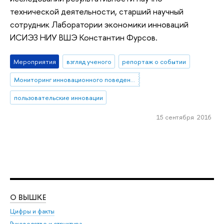
технической деятельности, старший научный
сотрудник Лаборатории экономики инноваций
ИСИЭЗ НИУ ВШЭ Константин Фурсов.
Мероприятия
взгляд ученого
репортаж о событии
Мониторинг инновационного поведения населения
пользовательские инновации
15 сентября 2016
О ВЫШКЕ
ОБ
Цифры и факты
Ли
Руководство и структура
Дов