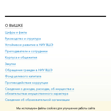
О ВЫШКЕ
ОБ
Цифры и факты
Ли
Руководство и структура
Дов
Устойчивое развитие в НИУ ВШЭ
Ол
Преподаватели и сотрудники
При
Корпуса и общежития
Вы
Закупки
При
Обращения граждан в НИУ ВШЭ
Ас
Фонд целевого капитала
До
Противодействие коррупции
Цен
Сведения о доходах, расходах, об имуществе и
Би
обязательствах имущественного характера
Об
Сведения об образовательной организации
Обр
Людям с ограниченными возможностями здоровья
Мы используем файлы cookies для улучшения работы сайта