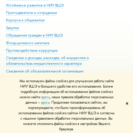
Устойчивое развитие в НИУ ВШЭ
Ол
Преподаватели и сотрудники
При
Корпуса и общежития
Вы
Закупки
При
Обращения граждан в НИУ ВШЭ
Ас
Фонд целевого капитала
До
Противодействие коррупции
Цен
Сведения о доходах, расходах, об имуществе и
Би
обязательствах имущественного характера
Об
Сведения об образовательной организации
Обр
Людям с ограниченными возможностями здоровья
Мы используем файлы cookies для улучшения работы сайта
Единая платежная страница
НИУ ВШЭ и большего удобства его использования. Более
подробную информацию об использовании файлов cookies
Работа в Вышке
можно найти
здесь
, наши правила обработки персональных
данных –
здесь
. Продолжая пользоваться сайтом, вы
✖
Редактору
подтверждаете, что были проинформированы об
© НИУ ВШЭ 1993–2026
Адреса и контакты
Условия использования
использовании файлов cookies сайтом НИУ ВШЭ и согласны
с нашими правилами обработки персональных данных. Вы
материалов
Политика конфиденциальности
Карта сайта
можете отключить файлы cookies в настройках Вашего
Шрифты HSE Sans и HSE Slab разработаны в
Школе дизайна НИУ ВШЭ
браузера.