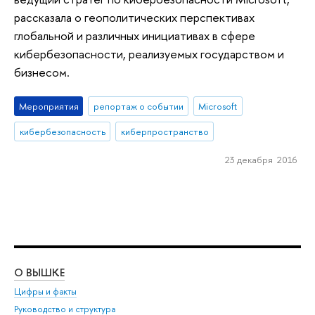
рассказала о геополитических перспективах
глобальной и различных инициативах в сфере
кибербезопасности, реализуемых государством и
бизнесом.
Мероприятия
репортаж о событии
Microsoft
кибербезопасность
киберпространство
23 декабря 2016
О ВЫШКЕ
ОБ
Цифры и факты
Ли
Руководство и структура
Дов