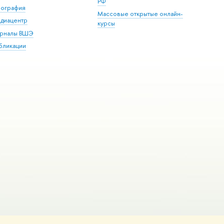
РФ
пография
Массовые открытые онлайн-
диацентр
курсы
рналы ВШЭ
бликации