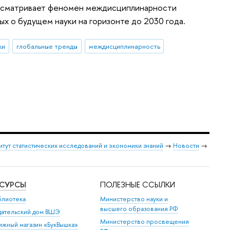
ассматривает феномен междисциплинарности
х о будущем науки на горизонте до 2030 года.
ки
глобальные тренды
междисциплинарность
итут статистических исследований и экономики знаний
→
Новости
→
ЕСУРСЫ
ПОЛЕЗНЫЕ ССЫЛКИ
блиотека
Министерство науки и
высшего образования РФ
дательский дом ВШЭ
Министерство просвещения
ижный магазин «БукВышка»