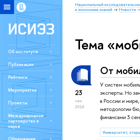
Национальный исследовательски
и экономики знаний
Новости
Тема «моб
Об институте
Публикации
От мобил
Рейтинги
У систем мобиль
Мероприятия
23
эксперты. Но за
в России и мире
сен
Проекты
2016
методологии бю
Международное
финансами 3 сен
партнерство в
науке
Университет, откр
Образование