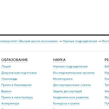
университет «Высшая школа экономики»
→
Научные подразделения
→
Инст
ОБРАЗОВАНИЕ
НАУКА
Р
Лицей
Научные подразделения
Би
Довузовская подготовка
Исследовательские проекты
Из
Олимпиады
Мониторинги
Кн
Прием в бакалавриат
Диссертационные советы
Ти
Вышка+
Защиты диссертаций
Ме
Прием в магистратуру
Академическое развитие
Жу
Аспирантура
Конкурсы и гранты
Пу