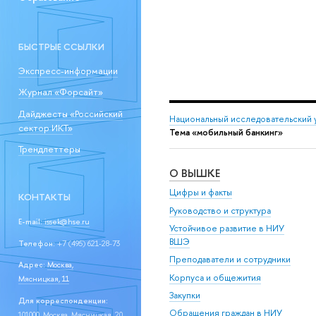
БЫСТРЫЕ ССЫЛКИ
Экспресс-информации
Журнал «Форсайт»
Дайджесты «Российский
Национальный исследовательский 
сектор ИКТ»
Тема «мобильный банкинг»
Трендлеттеры
О ВЫШКЕ
Цифры и факты
КОНТАКТЫ
Руководство и структура
E-mail:
issek@hse.ru
Устойчивое развитие в НИУ
ВШЭ
Телефон:
+7 (495) 621-28-73
Преподаватели и сотрудники
Адрес:
Москва,
Корпуса и общежития
Мясницкая, 11
Закупки
Для корреспонденции:
Обращения граждан в НИУ
101000, Москва, Мясницкая, 20