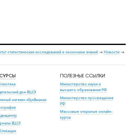
итут статистических исследований и экономики знаний
→
Новости
→
ЕСУРСЫ
ПОЛЕЗНЫЕ ССЫЛКИ
блиотека
Министерство науки и
высшего образования РФ
дательский дом ВШЭ
Министерство просвещения
ижный магазин «БукВышка»
РФ
пография
Массовые открытые онлайн-
диацентр
курсы
рналы ВШЭ
бликации