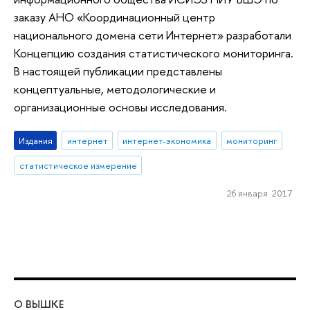
заказу АНО «Координационный центр
национального домена сети Интернет» разработали
Концепцию создания статистического мониторинга.
В настоящей публикации представлены
концептуальные, методологические и
организационные основы исследования.
Издания
интернет
интернет-экономика
мониторинг
статистическое измерение
26 января 2017
О ВЫШКЕ
ОБ