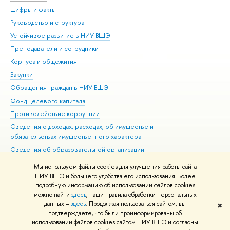
Цифры и факты
Ли
Руководство и структура
Дов
Устойчивое развитие в НИУ ВШЭ
Ол
Преподаватели и сотрудники
При
Корпуса и общежития
Вы
Закупки
При
Обращения граждан в НИУ ВШЭ
Ас
Фонд целевого капитала
До
Противодействие коррупции
Цен
Сведения о доходах, расходах, об имуществе и
Би
обязательствах имущественного характера
Об
Сведения об образовательной организации
Обр
Людям с ограниченными возможностями здоровья
Мы используем файлы cookies для улучшения работы сайта
Единая платежная страница
НИУ ВШЭ и большего удобства его использования. Более
подробную информацию об использовании файлов cookies
Работа в Вышке
можно найти
здесь
, наши правила обработки персональных
данных –
здесь
. Продолжая пользоваться сайтом, вы
✖
Редактору
подтверждаете, что были проинформированы об
© НИУ ВШЭ 1993–2026
Адреса и контакты
Условия использования
использовании файлов cookies сайтом НИУ ВШЭ и согласны