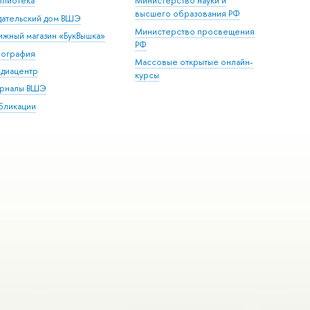
блиотека
Министерство науки и
высшего образования РФ
дательский дом ВШЭ
Министерство просвещения
ижный магазин «БукВышка»
РФ
пография
Массовые открытые онлайн-
диацентр
курсы
рналы ВШЭ
бликации