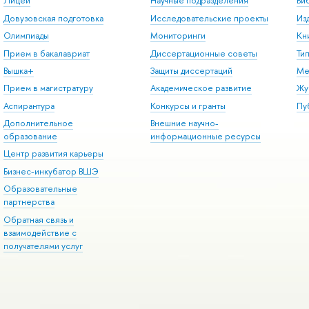
Лицей
Научные подразделения
Би
Довузовская подготовка
Исследовательские проекты
Из
Олимпиады
Мониторинги
Кн
Прием в бакалавриат
Диссертационные советы
Ти
Вышка+
Защиты диссертаций
Ме
Прием в магистратуру
Академическое развитие
Жу
Аспирантура
Конкурсы и гранты
Пу
Дополнительное
Внешние научно-
образование
информационные ресурсы
Центр развития карьеры
Бизнес-инкубатор ВШЭ
Образовательные
партнерства
Обратная связь и
взаимодействие с
получателями услуг