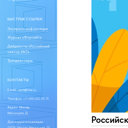
БЫСТРЫЕ ССЫЛКИ
Экспресс-информации
Журнал «Форсайт»
Дайджесты «Российский
сектор ИКТ»
Трендлеттеры
КОНТАКТЫ
E-mail:
issek@hse.ru
Телефон:
+7 (495) 621-28-73
Адрес:
Москва,
Мясницкая, 11
Российс
Для корреспонденции:
101000, Москва, Мясницкая, 20