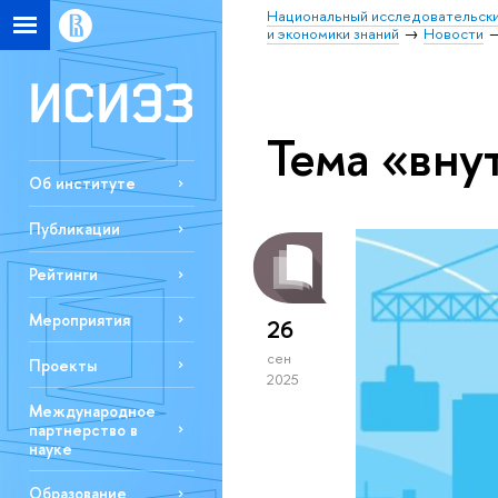
Национальный исследовательски
и экономики знаний
Новости
Тема «вну
Об институте
Публикации
Рейтинги
Мероприятия
26
сен
Проекты
2025
Международное
партнерство в
науке
Образование