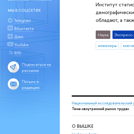
Институт стати
МЫ В СОЦСЕТЯХ
демографический
обладают, а так
Telegram
ВКонтакте
Наука
Экспресс
Дзен
YouTube
инженеры
ключе
RSS
Подписаться на
рассылки
Письмо в
редакцию
Национальный исследовательский 
Тема «внутренний рынок труда»
О ВЫШКЕ