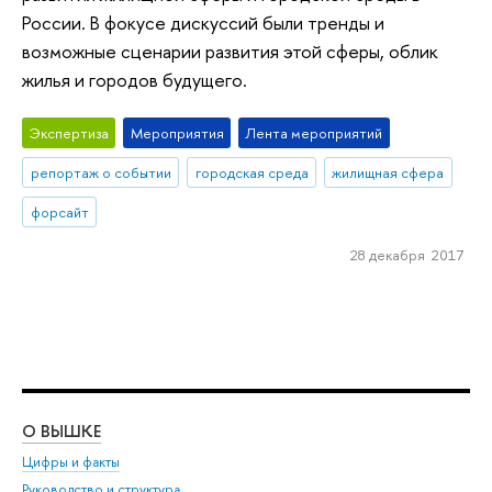
России. В фокусе дискуссий были тренды и
возможные сценарии развития этой сферы, облик
жилья и городов будущего.
Экспертиза
Мероприятия
Лента мероприятий
репортаж о событии
городская среда
жилищная сфера
форсайт
28 декабря 2017
О ВЫШКЕ
ОБ
Цифры и факты
Ли
Руководство и структура
Дов