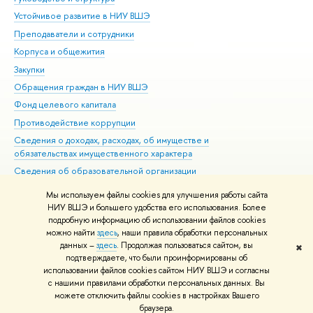
Устойчивое развитие в НИУ ВШЭ
Ол
Преподаватели и сотрудники
При
Корпуса и общежития
Вы
Закупки
При
Обращения граждан в НИУ ВШЭ
Ас
Фонд целевого капитала
До
Противодействие коррупции
Цен
Сведения о доходах, расходах, об имуществе и
Би
обязательствах имущественного характера
Об
Сведения об образовательной организации
Обр
Людям с ограниченными возможностями здоровья
Мы используем файлы cookies для улучшения работы сайта
Единая платежная страница
НИУ ВШЭ и большего удобства его использования. Более
подробную информацию об использовании файлов cookies
Работа в Вышке
можно найти
здесь
, наши правила обработки персональных
данных –
здесь
. Продолжая пользоваться сайтом, вы
✖
Редактору
подтверждаете, что были проинформированы об
© НИУ ВШЭ 1993–2026
Адреса и контакты
Условия использования
использовании файлов cookies сайтом НИУ ВШЭ и согласны
с нашими правилами обработки персональных данных. Вы
материалов
Политика конфиденциальности
Карта сайта
можете отключить файлы cookies в настройках Вашего
Шрифты HSE Sans и HSE Slab разработаны в
Школе дизайна НИУ ВШЭ
браузера.