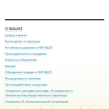
О ВЫШКЕ
ОБ
Цифры и факты
Ли
Руководство и структура
Дов
Устойчивое развитие в НИУ ВШЭ
Ол
Преподаватели и сотрудники
При
Корпуса и общежития
Вы
Закупки
При
Обращения граждан в НИУ ВШЭ
Ас
Фонд целевого капитала
До
Противодействие коррупции
Цен
Сведения о доходах, расходах, об имуществе и
Би
обязательствах имущественного характера
Об
Сведения об образовательной организации
Обр
Людям с ограниченными возможностями здоровья