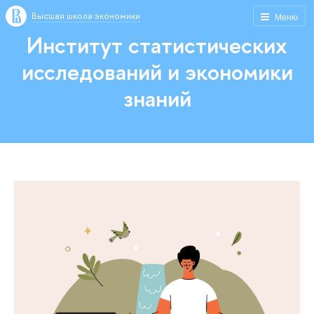
Высшая школа экономики
Меню
Институт статистических
исследований и экономики
знаний