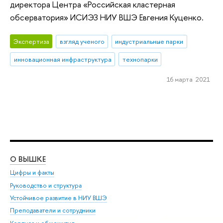
директора Центра «Российская кластерная
обсерватория» ИСИЭЗ НИУ ВШЭ Евгения Куценко.
Экспертиза
взгляд ученого
индустриальные парки
инновационная инфраструктура
технопарки
16 марта 2021
О ВЫШКЕ
ОБ
Цифры и факты
Ли
Руководство и структура
Дов
Устойчивое развитие в НИУ ВШЭ
Ол
Преподаватели и сотрудники
При