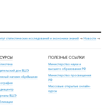
итут статистических исследований и экономики знаний
→
Новости
→
ЕСУРСЫ
ПОЛЕЗНЫЕ ССЫЛКИ
блиотека
Министерство науки и
высшего образования РФ
дательский дом ВШЭ
Министерство просвещения
ижный магазин «БукВышка»
РФ
пография
Массовые открытые онлайн-
диацентр
курсы
рналы ВШЭ
бликации