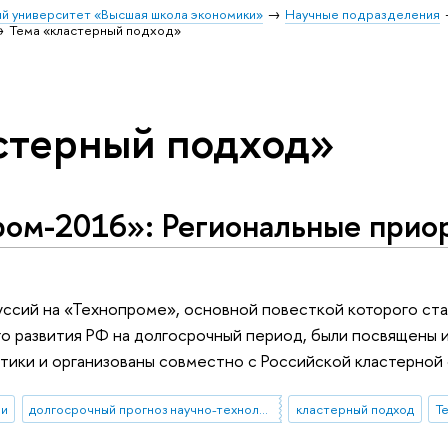
й университет «Высшая школа экономики»
Научные подразделения
Тема «кластерный подход»
стерный подход»
ром-2016»: Региональные прио
ссий на «Технопроме», основной повесткой которого ст
о развития РФ на долгосрочный период, были посвящены
итики и организованы совместно с Российской кластерн
ии
долгосрочный прогноз научно-технологического развития
кластерный подход
Т