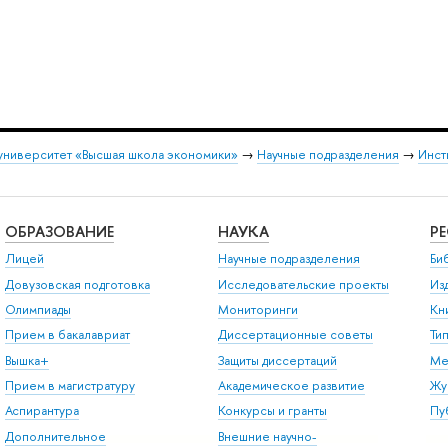
университет «Высшая школа экономики»
→
Научные подразделения
→
Инст
ОБРАЗОВАНИЕ
НАУКА
Р
Лицей
Научные подразделения
Би
Довузовская подготовка
Исследовательские проекты
Из
Олимпиады
Мониторинги
Кн
Прием в бакалавриат
Диссертационные советы
Ти
Вышка+
Защиты диссертаций
Ме
Прием в магистратуру
Академическое развитие
Жу
Аспирантура
Конкурсы и гранты
Пу
Дополнительное
Внешние научно-