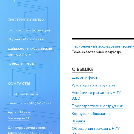
БЫСТРЫЕ ССЫЛКИ
Экспресс-информации
Журнал «Форсайт»
Национальный исследовательский 
Дайджесты «Российский
Тема «кластерный подход»
сектор ИКТ»
Трендлеттеры
О ВЫШКЕ
Цифры и факты
КОНТАКТЫ
Руководство и структура
Устойчивое развитие в НИУ
E-mail:
issek@hse.ru
ВШЭ
Телефон:
+7 (495) 621-28-73
Преподаватели и сотрудники
Адрес:
Москва,
Корпуса и общежития
Мясницкая, 11
Закупки
Для корреспонденции:
Обращения граждан в НИУ
101000, Москва, Мясницкая, 20