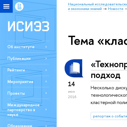
Национальный исследовательски
и экономики знаний
Новости
Тема «кла
Об институте
Публикации
«Техноп
Рейтинги
подход
Мероприятия
14
Несколько диску
июн
Проекты
технологическог
2016
кластерной пол
Международное
партнерство в
науке
репортаж о событ
Образование