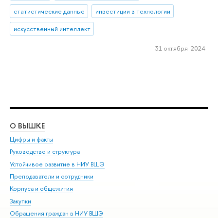
статистические данные
инвестиции в технологии
искусственный интеллект
31 октября 2024
О ВЫШКЕ
ОБ
Цифры и факты
Ли
Руководство и структура
Дов
Устойчивое развитие в НИУ ВШЭ
Ол
Преподаватели и сотрудники
При
Корпуса и общежития
Вы
Закупки
При
Обращения граждан в НИУ ВШЭ
Ас