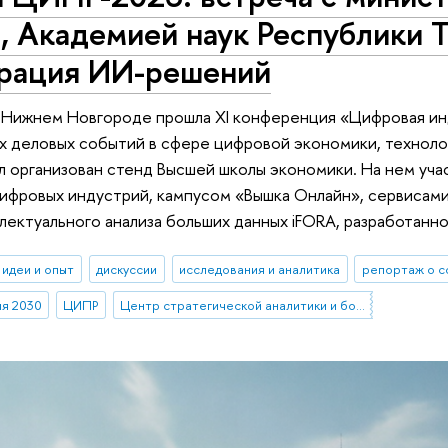
, Академией наук Республики Т
рация ИИ-решений
 в Нижнем Новгороде прошла XI конференция «Цифровая 
х деловых событий в сфере цифровой экономики, технол
 организован стенд Высшей школы экономики. На нем уча
ифровых индустрий, кампусом «Вышка Онлайн», сервисами 
лектуального анализа больших данных iFORA, разработан
идеи и опыт
дискуссии
исследования и аналитика
репортаж о с
я 2030
ЦИПР
Центр стратегической аналитики и больших данных