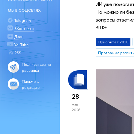
ИИ уже помогает
МЫ В СОЦСЕТЯХ
Но можно ли без
вопросы ответил
Telegram
ВШЭ.
ВКонтакте
Дзен
Приоритет 2030
YouTube
Программа развити
RSS
Подписаться на
рассылки
Письмо в
редакцию
28
мая
2026