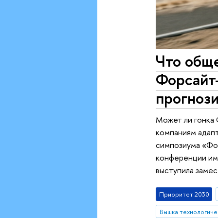
Что обще
Форсайт
прогноз
Может ли гонка 
компаниям адапт
симпозиума «Фо
конференции име
выступила заме
Приоритет 2030
Вышка технологиче