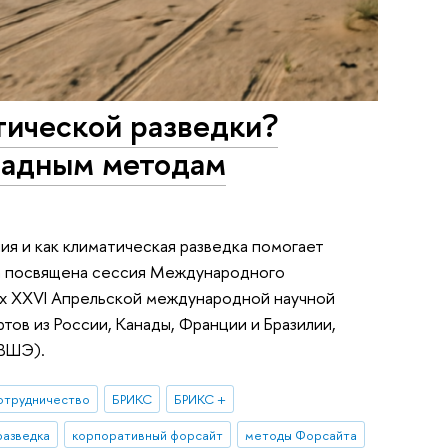
тической разведки?
ладным методам
я и как климатическая разведка помогает
ла посвящена сессия Международного
х XXVI Апрельской международной научной
ов из России, Канады, Франции и Бразилии,
 ВШЭ).
отрудничество
БРИКС
БРИКС +
разведка
корпоративный форсайт
методы Форсайта