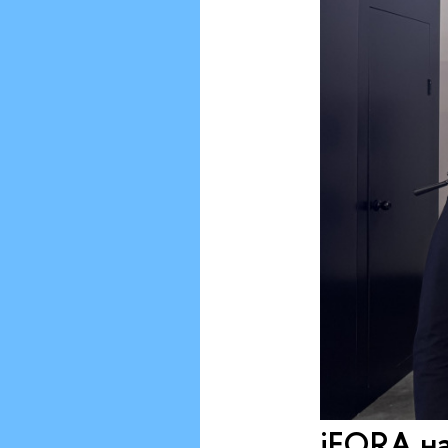
iFORA н