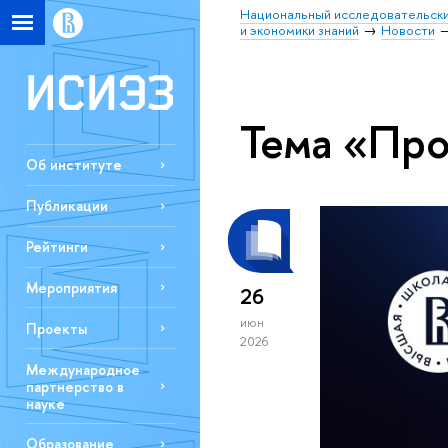
Национальный исследовательски
и экономики знаний
Новости
Тема «Про
Об институте
Публикации
Рейтинги
Мероприятия
26
июн
Проекты
2026
Международное
партнерство в
науке
Образование