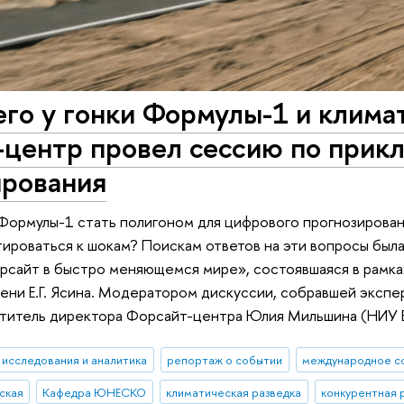
го у гонки Формулы-1 и клима
-центр провел сессию по прик
ирования
Формулы-1 стать полигоном для цифрового прогнозировани
ироваться к шокам? Поискам ответов на эти вопросы бы
рсайт в быстро меняющемся мире», состоявшаяся в рамка
ни Е.Г. Ясина. Модератором дискуссии, собравшей эксперт
ститель директора Форсайт-центра Юлия Мильшина (НИУ
исследования и аналитика
репортаж о событии
международное с
ская
Кафедра ЮНЕСКО
климатическая разведка
конкурентная 