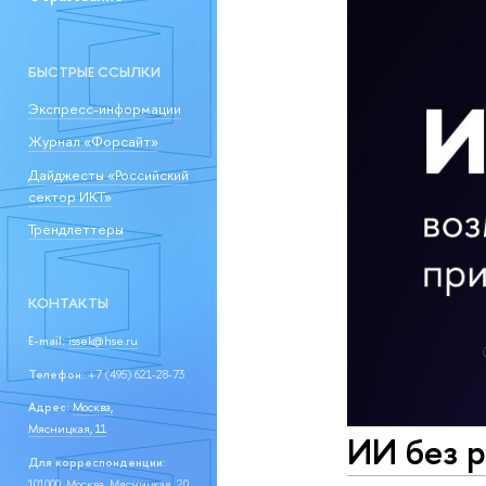
БЫСТРЫЕ ССЫЛКИ
Экспресс-информации
Журнал «Форсайт»
Дайджесты «Российский
сектор ИКТ»
Трендлеттеры
КОНТАКТЫ
E-mail:
issek@hse.ru
Телефон:
+7 (495) 621-28-73
Адрес:
Москва,
Мясницкая, 11
ИИ без р
Для корреспонденции:
101000, Москва, Мясницкая, 20