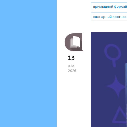
прикладной форсай
сценарный прогноз
13
апр
2026