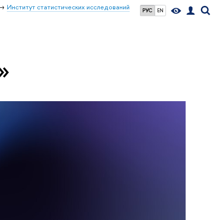
Институт статистических исследований
РУС
EN
»