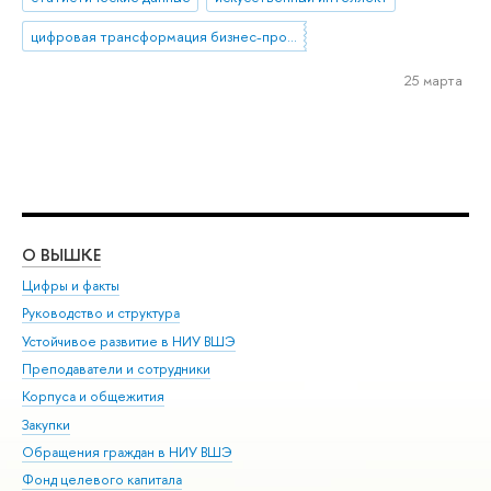
цифровая трансформация бизнес-процессов
25 марта
О ВЫШКЕ
ОБ
Цифры и факты
Ли
Руководство и структура
Дов
Устойчивое развитие в НИУ ВШЭ
Ол
Преподаватели и сотрудники
При
Корпуса и общежития
Вы
Закупки
При
Обращения граждан в НИУ ВШЭ
Ас
Фонд целевого капитала
До