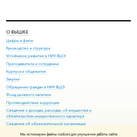
О ВЫШКЕ
ОБ
Цифры и факты
Ли
Руководство и структура
Дов
Устойчивое развитие в НИУ ВШЭ
Ол
Преподаватели и сотрудники
При
Корпуса и общежития
Вы
Закупки
При
Обращения граждан в НИУ ВШЭ
Ас
Фонд целевого капитала
До
Противодействие коррупции
Цен
Сведения о доходах, расходах, об имуществе и
Би
обязательствах имущественного характера
Об
Сведения об образовательной организации
Обр
Людям с ограниченными возможностями здоровья
Мы используем файлы cookies для улучшения работы сайта