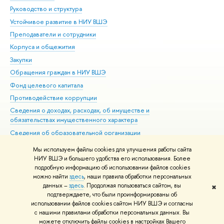
Руководство и структура
Дов
Устойчивое развитие в НИУ ВШЭ
Ол
Преподаватели и сотрудники
При
Корпуса и общежития
Вы
Закупки
При
Обращения граждан в НИУ ВШЭ
Ас
Фонд целевого капитала
До
Противодействие коррупции
Цен
Сведения о доходах, расходах, об имуществе и
Би
обязательствах имущественного характера
Об
Сведения об образовательной организации
Обр
Людям с ограниченными возможностями здоровья
Мы используем файлы cookies для улучшения работы сайта
Единая платежная страница
НИУ ВШЭ и большего удобства его использования. Более
подробную информацию об использовании файлов cookies
Работа в Вышке
можно найти
здесь
, наши правила обработки персональных
данных –
здесь
. Продолжая пользоваться сайтом, вы
✖
Редактору
подтверждаете, что были проинформированы об
© НИУ ВШЭ 1993–2026
Адреса и контакты
Условия использования
использовании файлов cookies сайтом НИУ ВШЭ и согласны
с нашими правилами обработки персональных данных. Вы
материалов
Политика конфиденциальности
Карта сайта
можете отключить файлы cookies в настройках Вашего
Шрифты HSE Sans и HSE Slab разработаны в
Школе дизайна НИУ ВШЭ