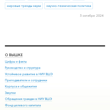
мировые тренды науки
научно-техническая политика
3 октября 2024
О ВЫШКЕ
ОБ
Цифры и факты
Ли
Руководство и структура
Дов
Устойчивое развитие в НИУ ВШЭ
Ол
Преподаватели и сотрудники
При
Корпуса и общежития
Вы
Закупки
При
Обращения граждан в НИУ ВШЭ
Ас
Фонд целевого капитала
До