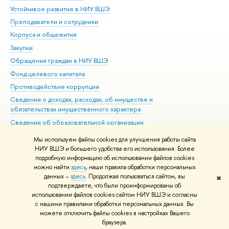
Устойчивое развитие в НИУ ВШЭ
Ол
Преподаватели и сотрудники
При
Корпуса и общежития
Вы
Закупки
При
Обращения граждан в НИУ ВШЭ
Ас
Фонд целевого капитала
До
Противодействие коррупции
Цен
Сведения о доходах, расходах, об имуществе и
Би
обязательствах имущественного характера
Об
Сведения об образовательной организации
Обр
Людям с ограниченными возможностями здоровья
Мы используем файлы cookies для улучшения работы сайта
Единая платежная страница
НИУ ВШЭ и большего удобства его использования. Более
подробную информацию об использовании файлов cookies
Работа в Вышке
можно найти
здесь
, наши правила обработки персональных
данных –
здесь
. Продолжая пользоваться сайтом, вы
✖
Редактору
подтверждаете, что были проинформированы об
© НИУ ВШЭ 1993–2026
Адреса и контакты
Условия использования
использовании файлов cookies сайтом НИУ ВШЭ и согласны
с нашими правилами обработки персональных данных. Вы
материалов
Политика конфиденциальности
Карта сайта
можете отключить файлы cookies в настройках Вашего
Шрифты HSE Sans и HSE Slab разработаны в
Школе дизайна НИУ ВШЭ
браузера.