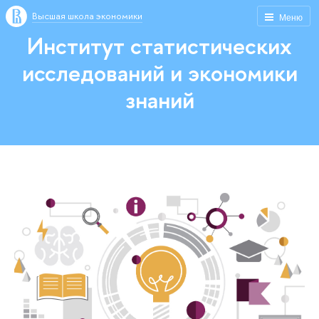
Высшая школа экономики
Меню
Институт статистических
исследований и экономики
знаний