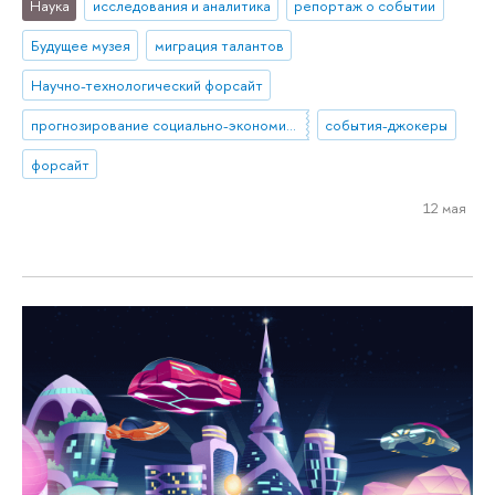
Наука
исследования и аналитика
репортаж о событии
Будущее музея
миграция талантов
Научно-технологический форсайт
прогнозирование социально-экономического развития
события-джокеры
форсайт
12 мая