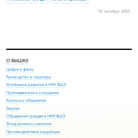
31 октября 2025
О ВЫШКЕ
ОБ
Цифры и факты
Ли
Руководство и структура
Дов
Устойчивое развитие в НИУ ВШЭ
Ол
Преподаватели и сотрудники
При
Корпуса и общежития
Вы
Закупки
При
Обращения граждан в НИУ ВШЭ
Ас
Фонд целевого капитала
До
Противодействие коррупции
Цен