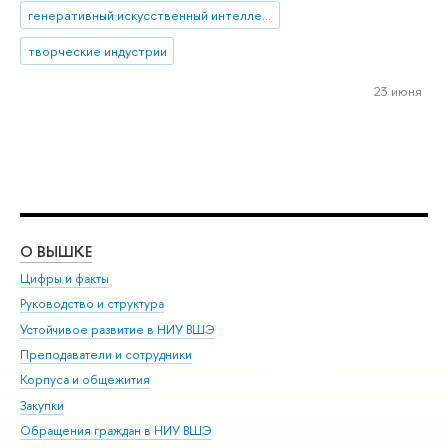
генеративный искусственный интеллект
творческие индустрии
23 июня
О ВЫШКЕ
ОБ
Цифры и факты
Ли
Руководство и структура
Дов
Устойчивое развитие в НИУ ВШЭ
Ол
Преподаватели и сотрудники
При
Корпуса и общежития
Вы
Закупки
При
Обращения граждан в НИУ ВШЭ
Ас