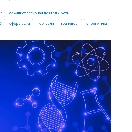
ые
административная деятельность
КХ
сфера услуг
торговля
транспорт
энергетика