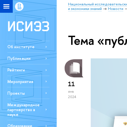
Национальный исследовательски
и экономики знаний
Новости
Тема «пуб
Об институте
Публикации
Рейтинги
Мероприятия
11
янв
Проекты
2024
Международное
партнерство в
науке
Образование