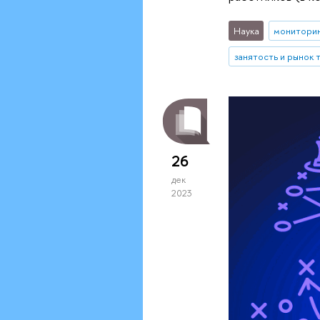
Наука
монитори
занятость и рынок 
26
дек
2023