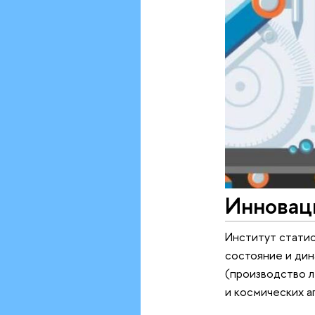
Инновац
Институт статис
состояние и ди
(производство л
и космических а