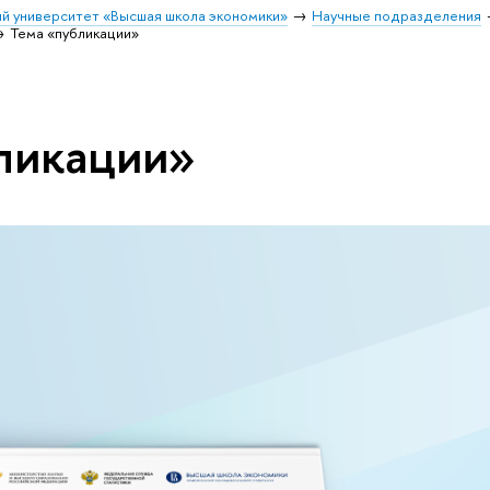
й университет «Высшая школа экономики»
Научные подразделения
Тема «публикации»
ликации»