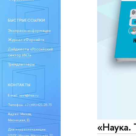
БЫСТРЫЕ ССЫЛКИ
Экспресс-информации
Журнал «Форсайт»
Дайджесты «Российский
сектор ИКТ»
Трендлеттеры
КОНТАКТЫ
E-mail:
issek@hse.ru
Телефон:
+7 (495) 621-28-73
Адрес:
Москва,
Мясницкая, 11
«Наука. 
Для корреспонденции:
101000, Москва, Мясницкая, 20