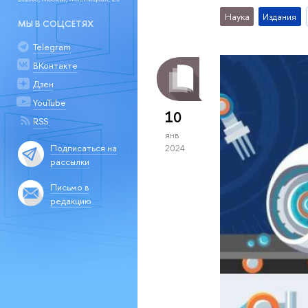
Наука
Издания
МЫ В СОЦСЕТЯХ
Telegram
ВКонтакте
Дзен
YouTube
10
RSS
янв
Подписаться на
2024
рассылки
Письмо в
редакцию