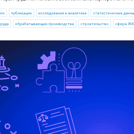
нги
публикации
исследования и аналитика
статистические данн
труда
обрабатывающие производства
строительство
сфера Ж