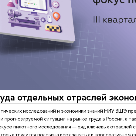
уда отдельных отраслей эконо
стических исследований и экономики знаний НИУ ВШЭ пре
 и прогнозируемой ситуации на рынке труда в России, а т
окусе пилотного исследования — ряд ключевых отраслей 
оторых трудится половина всех занятых в корпоративном с