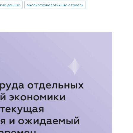
кие данные
высокотехнологичные отрасли