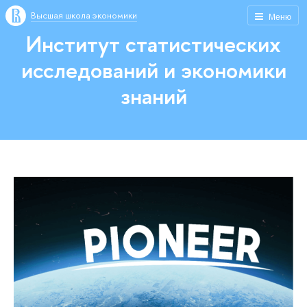
Высшая школа экономики
Меню
Институт статистических
исследований и экономики
знаний