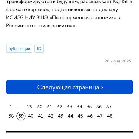
трансформируются в будущем, рассказывает IQ.HSE в
формате карточек, подготовленных по докладу
ИСИЭЗ НИУ ВШЭ «Платформенная экономика в
России: потенциал развития».
публикации
IQ
20 июня 2023
Следующая страница
1
...
29
30
31
32
33
34
35
36
37
38
39
40
41
42
43
44
45
46
47
48