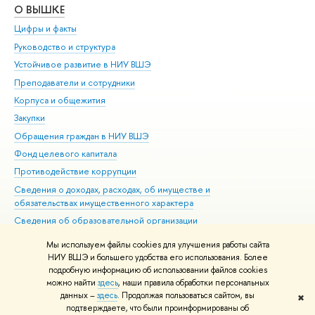
О ВЫШКЕ
ОБ
Цифры и факты
Ли
Руководство и структура
Дов
Устойчивое развитие в НИУ ВШЭ
Ол
Преподаватели и сотрудники
При
Корпуса и общежития
Вы
Закупки
При
Обращения граждан в НИУ ВШЭ
Ас
Фонд целевого капитала
До
Противодействие коррупции
Цен
Сведения о доходах, расходах, об имуществе и
Би
обязательствах имущественного характера
Об
Сведения об образовательной организации
Обр
Людям с ограниченными возможностями здоровья
Мы используем файлы cookies для улучшения работы сайта
Единая платежная страница
НИУ ВШЭ и большего удобства его использования. Более
подробную информацию об использовании файлов cookies
Работа в Вышке
можно найти
здесь
, наши правила обработки персональных
данных –
здесь
. Продолжая пользоваться сайтом, вы
✖
Редактору
подтверждаете, что были проинформированы об