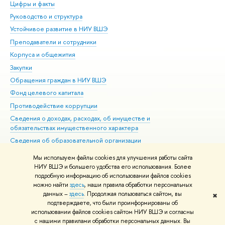
Цифры и факты
Ли
Руководство и структура
Дов
Устойчивое развитие в НИУ ВШЭ
Ол
Преподаватели и сотрудники
При
Корпуса и общежития
Вы
Закупки
При
Обращения граждан в НИУ ВШЭ
Ас
Фонд целевого капитала
До
Противодействие коррупции
Цен
Сведения о доходах, расходах, об имуществе и
Би
обязательствах имущественного характера
Об
Сведения об образовательной организации
Обр
Людям с ограниченными возможностями здоровья
Мы используем файлы cookies для улучшения работы сайта
Единая платежная страница
НИУ ВШЭ и большего удобства его использования. Более
подробную информацию об использовании файлов cookies
Работа в Вышке
можно найти
здесь
, наши правила обработки персональных
данных –
здесь
. Продолжая пользоваться сайтом, вы
✖
Редактору
подтверждаете, что были проинформированы об
© НИУ ВШЭ 1993–2026
Адреса и контакты
Условия использования
использовании файлов cookies сайтом НИУ ВШЭ и согласны
с нашими правилами обработки персональных данных. Вы
материалов
Политика конфиденциальности
Карта сайта