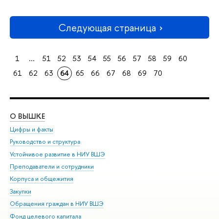
Следующая страница
1
...
51
52
53
54
55
56
57
58
59
60
61
62
63
64
65
66
67
68
69
70
О ВЫШКЕ
ОБ
Цифры и факты
Ли
Руководство и структура
Дов
Устойчивое развитие в НИУ ВШЭ
Ол
Преподаватели и сотрудники
При
Корпуса и общежития
Вы
Закупки
При
Обращения граждан в НИУ ВШЭ
Ас
Фонд целевого капитала
До