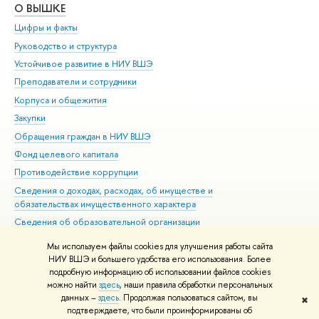
О ВЫШКЕ
ОБ
Цифры и факты
Ли
Руководство и структура
Дов
Устойчивое развитие в НИУ ВШЭ
Ол
Преподаватели и сотрудники
При
Корпуса и общежития
ыш
Закупки
При
Обращения граждан в НИУ ВШЭ
Ас
Фонд целевого капитала
До
Противодействие коррупции
Цен
Сведения о доходах, расходах, об имуществе и
Би
обязательствах имущественного характера
Об
Сведения об образовательной организации
Обр
Людям с ограниченными возможностями здоровья
Мы используем файлы cookies для улучшения работы сайта
Единая платежная страница
НИУ ВШЭ и большего удобства его использования. Более
подробную информацию об использовании файлов cookies
Работа в Вышке
можно найти
здесь
, наши правила обработки персональных
данных –
здесь
. Продолжая пользоваться сайтом, вы
✖
Редактору
подтверждаете, что были проинформированы о