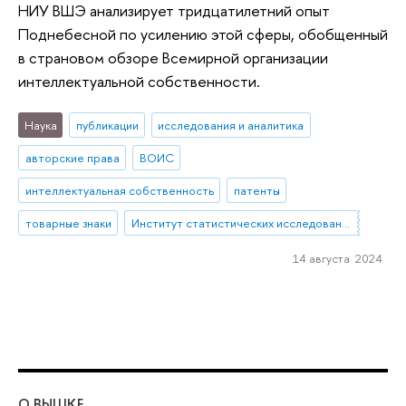
НИУ ВШЭ анализирует тридцатилетний опыт
Поднебесной по усилению этой сферы, обобщенный
в страновом обзоре Всемирной организации
интеллектуальной собственности.
Наука
публикации
исследования и аналитика
авторские права
ВОИС
интеллектуальная собственность
патенты
товарные знаки
Институт статистических исследований и экономики знаний
14 августа 2024
О ВЫШКЕ
ОБ