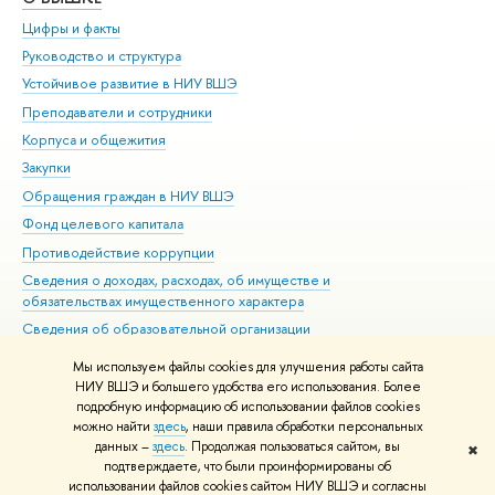
Цифры и факты
Ли
Руководство и структура
Дов
Устойчивое развитие в НИУ ВШЭ
Ол
Преподаватели и сотрудники
При
Корпуса и общежития
Вы
Закупки
При
Обращения граждан в НИУ ВШЭ
Ас
Фонд целевого капитала
До
Противодействие коррупции
Цен
Сведения о доходах, расходах, об имуществе и
Би
обязательствах имущественного характера
Об
Сведения об образовательной организации
Обр
Людям с ограниченными возможностями здоровья
Мы используем файлы cookies для улучшения работы сайта
Единая платежная страница
НИУ ВШЭ и большего удобства его использования. Более
подробную информацию об использовании файлов cookies
Работа в Вышке
можно найти
здесь
, наши правила обработки персональных
данных –
здесь
. Продолжая пользоваться сайтом, вы
✖
Редактору
подтверждаете, что были проинформированы об
© НИУ ВШЭ 1993–2026
Адреса и контакты
Условия использования
использовании файлов cookies сайтом НИУ ВШЭ и согласны