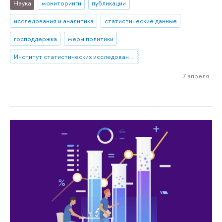
Наука
мониторинги
публикации
исследования и аналитика
статистические данные
господдержка
меры политики
Институт статистических исследований и экономики знаний
7 апреля