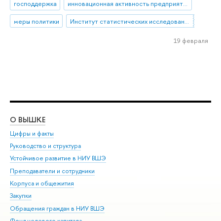
господдержка
инновационная активность предприятий
меры политики
Институт статистических исследований и экономики знаний
19 февраля
О ВЫШКЕ
ОБ
Цифры и факты
Ли
Руководство и структура
Дов
Устойчивое развитие в НИУ ВШЭ
Ол
Преподаватели и сотрудники
При
Корпуса и общежития
Вы
Закупки
При
Обращения граждан в НИУ ВШЭ
Ас
Фонд целевого капитала
До