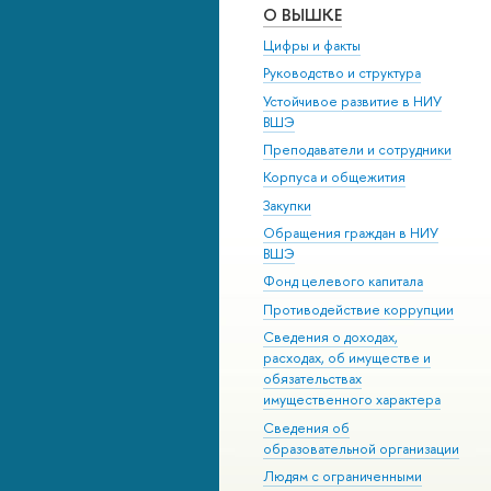
О ВЫШКЕ
Цифры и факты
Руководство и структура
Устойчивое развитие в НИУ
ВШЭ
Преподаватели и сотрудники
Корпуса и общежития
Закупки
Обращения граждан в НИУ
ВШЭ
Фонд целевого капитала
Противодействие коррупции
Сведения о доходах,
расходах, об имуществе и
обязательствах
имущественного характера
Сведения об
образовательной организации
Людям с ограниченными