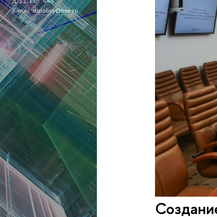
д. 11, каб. 443.
E-mail:
stipolicy@hse.ru
Создани