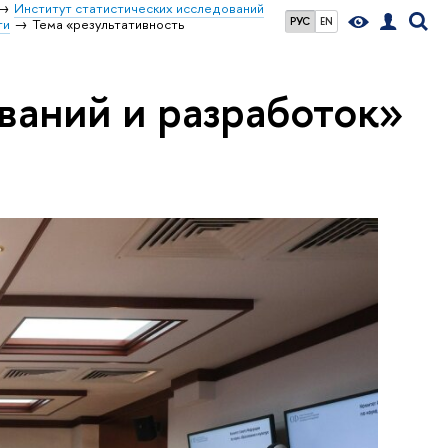
Институт статистических исследований
РУС
EN
ти
Тема «результативность
ваний и разработок»