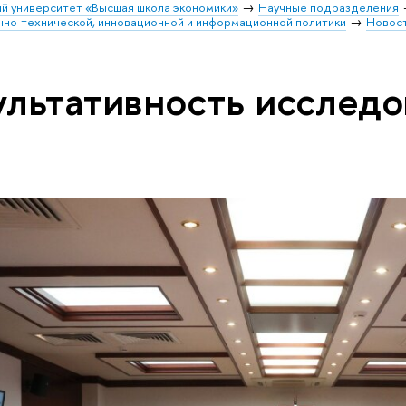
й университет «Высшая школа экономики»
Научные подразделения
чно-технической, инновационной и информационной политики
Новос
ультативность исследо