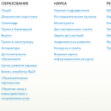
ОБРАЗОВАНИЕ
НАУКА
Р
Лицей
Научные подразделения
Би
Довузовская подготовка
Исследовательские проекты
Из
Олимпиады
Мониторинги
Кн
Прием в бакалавриат
Диссертационные советы
Ти
Вышка+
Защиты диссертаций
Ме
Прием в магистратуру
Академическое развитие
Жу
Аспирантура
Конкурсы и гранты
Пу
Дополнительное
Внешние научно-
образование
информационные ресурсы
Центр развития карьеры
Бизнес-инкубатор ВШЭ
Образовательные
партнерства
Обратная связь и
взаимодействие с
получателями услуг