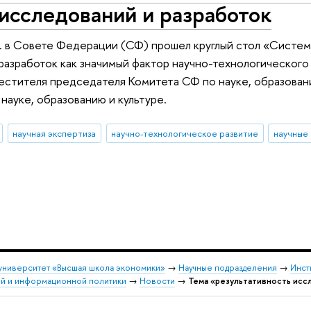
исследований и разработок
г. в Совете Федерации (СФ) прошел круглый стол «Систем
разработок как значимый фактор научно-технологическог
естителя председателя Комитета СФ по науке, образованию
науке, образованию и культуре.
научная экспертиза
научно-технологическое развитие
научные
университет «Высшая школа экономики»
→
Научные подразделения
→
Инст
ой и информационной политики
→
Новости
→
Тема «результативность исс