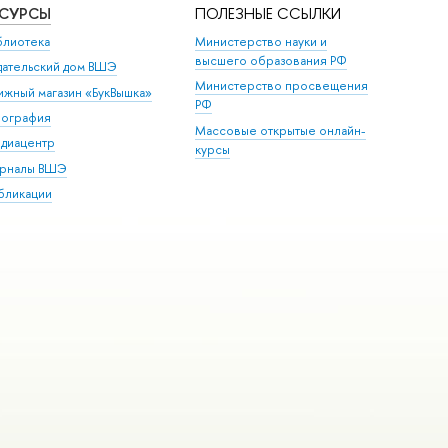
ЕСУРСЫ
ПОЛЕЗНЫЕ ССЫЛКИ
блиотека
Министерство науки и
высшего образования РФ
дательский дом ВШЭ
Министерство просвещения
ижный магазин «БукВышка»
РФ
пография
Массовые открытые онлайн-
диацентр
курсы
рналы ВШЭ
бликации