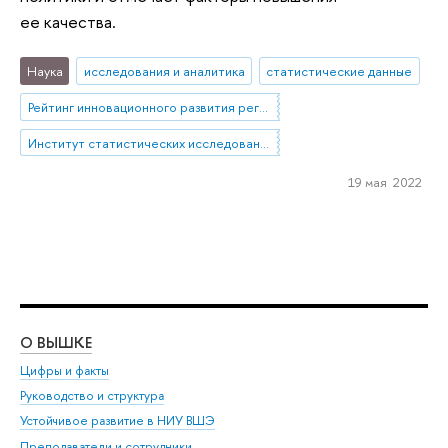
ее качества.
Наука
исследования и аналитика
статистические данные
Рейтинг инновационного развития регионов
Институт статистических исследований и экономики знаний
19 мая 2022
О ВЫШКЕ
ОБ
Цифры и факты
Ли
Руководство и структура
Дов
Устойчивое развитие в НИУ ВШЭ
Ол
Преподаватели и сотрудники
При