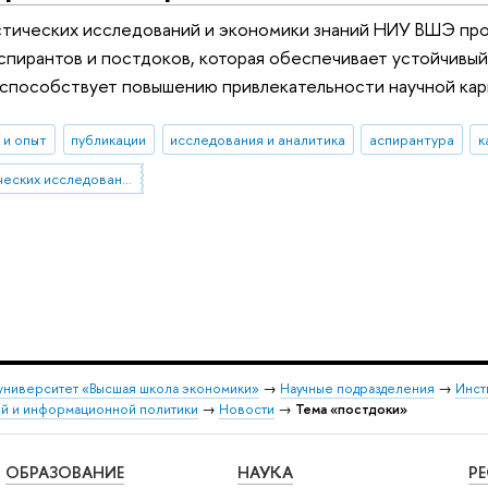
стических исследований и экономики знаний НИУ ВШЭ про
спирантов и постдоков, которая обеспечивает устойчивы
 способствует повышению привлекательности научной кар
 и опыт
публикации
исследования и аналитика
аспирантура
к
Институт статистических исследований и экономики знаний
университет «Высшая школа экономики»
→
Научные подразделения
→
Инст
ой и информационной политики
→
Новости
→
Тема «постдоки»
ОБРАЗОВАНИЕ
НАУКА
Р