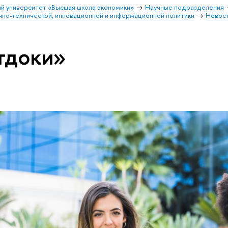
й университет «Высшая школа экономики»
Научные подразделения
чно-технической, инновационной и информационной политики
Новос
тдоки»