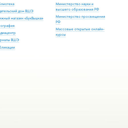
блиотека
Министерство науки и
высшего образования РФ
дательский дом ВШЭ
Министерство просвещения
ижный магазин «БукВышка»
РФ
пография
Массовые открытые онлайн-
диацентр
курсы
рналы ВШЭ
бликации