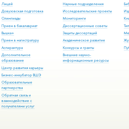
Лицей
Научные подразделения
Би
Довузовская подготовка
Исследовательские проекты
Из
Олимпиады
Мониторинги
Кн
Прием в бакалавриат
Диссертационные советы
Ти
Вышка+
Защиты диссертаций
Ме
Прием в магистратуру
Академическое развитие
Жу
Аспирантура
Конкурсы и гранты
Пу
Дополнительное
Внешние научно-
образование
информационные ресурсы
Центр развития карьеры
Бизнес-инкубатор ВШЭ
Образовательные
партнерства
Обратная связь и
взаимодействие с
получателями услуг