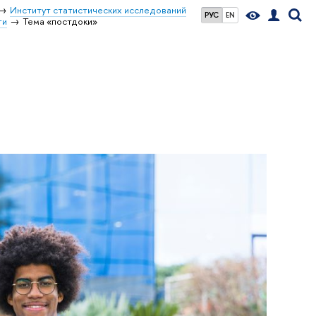
Институт статистических исследований
РУС
EN
ти
Тема «постдоки»