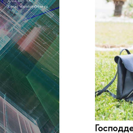
д. 11, каб. 443.
E-mail:
stipolicy@hse.ru
Господде