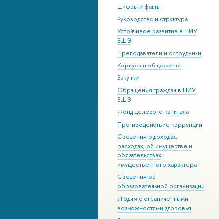
Цифры и факты
Руководство и структура
Устойчивое развитие в НИУ
ВШЭ
Преподаватели и сотрудники
Корпуса и общежития
Закупки
Обращения граждан в НИУ
ВШЭ
Фонд целевого капитала
Противодействие коррупции
Сведения о доходах,
расходах, об имуществе и
обязательствах
имущественного характера
Сведения об
образовательной организации
Людям с ограниченными
возможностями здоровья