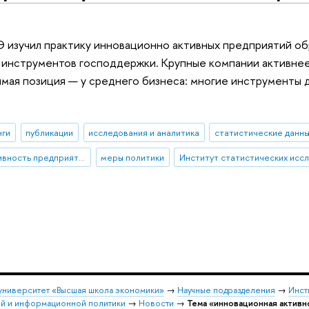
изучил практику инновационно активных предприятий о
 инструментов господдержки. Крупные компании активнее
имая позиция — у среднего бизнеса: многие инструменты 
нги
публикации
исследования и аналитика
статистические данн
инновационная активность предприятий
меры политики
университет «Высшая школа экономики»
→
Научные подразделения
→
Инст
ой и информационной политики
→
Новости
→
Тема «инновационная активн