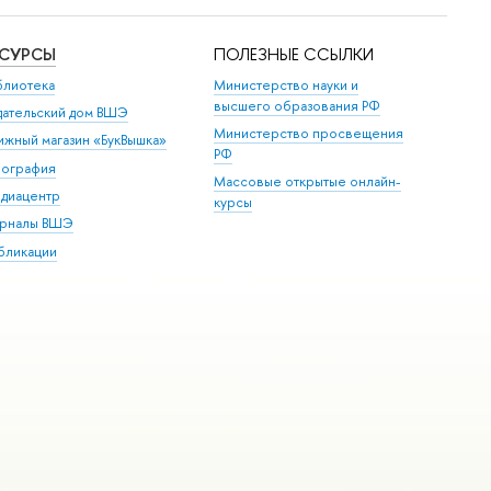
ЕСУРСЫ
ПОЛЕЗНЫЕ ССЫЛКИ
блиотека
Министерство науки и
высшего образования РФ
дательский дом ВШЭ
Министерство просвещения
ижный магазин «БукВышка»
РФ
пография
Массовые открытые онлайн-
диацентр
курсы
рналы ВШЭ
бликации