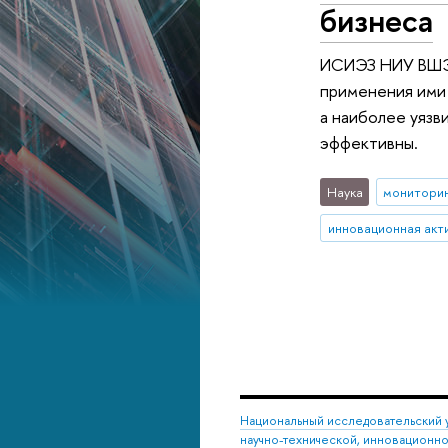
бизнеса
ИСИЭЗ НИУ ВШЭ 
применения ими
а наиболее уязв
эффективны.
Наука
монитори
Национальный исследовательский 
научно-технической, инновационн