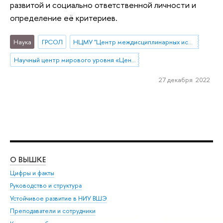
развитой и социально ответственной личности и
определение её критериев.
Наука
ГРСОЛ
НЦМУ "Центр междисциплинарных исследований человеческого потенциала"
Научный центр мирового уровня «Центр междисциплинарных исследований человеческого потенциала»
27 декабря 2022
О ВЫШКЕ
ОБ
Цифры и факты
Ли
Руководство и структура
Дов
Устойчивое развитие в НИУ ВШЭ
Ол
Преподаватели и сотрудники
При