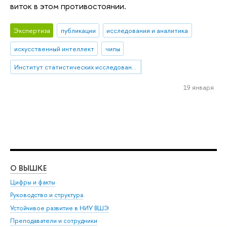
виток в этом противостоянии.
Экспертиза
публикации
исследования и аналитика
искусственный интеллект
чипы
Институт статистических исследований и экономики знаний
19 января
О ВЫШКЕ
ОБ
Цифры и факты
Ли
Руководство и структура
Дов
Устойчивое развитие в НИУ ВШЭ
Ол
Преподаватели и сотрудники
При