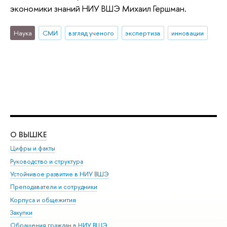
экономики знаний НИУ ВШЭ Михаил Гершман.
Наука
СМИ
взгляд ученого
экспертиза
инновации
О ВЫШКЕ
ОБ
Цифры и факты
Ли
Руководство и структура
Дов
Устойчивое развитие в НИУ ВШЭ
Ол
Преподаватели и сотрудники
При
Корпуса и общежития
Вы
Закупки
При
Обращения граждан в НИУ ВШЭ
Ас